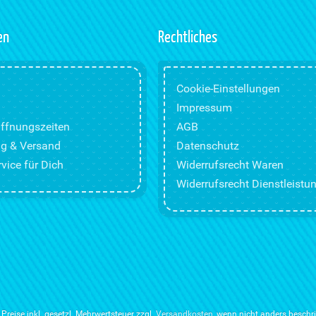
en
Rechtliches
Cookie-Einstellungen
Impressum
ffnungszeiten
AGB
g & Versand
Datenschutz
vice für Dich
Widerrufsrecht Waren
Widerrufsrecht Dienstleistu
e Preise inkl. gesetzl. Mehrwertsteuer zzgl.
Versandkosten
, wenn nicht anders beschr