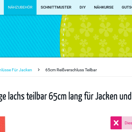
NÄHZUBEHÖR
SCHNITTMUSTER
DIY
NÄHKURSE
GUTS
chlüsse Für Jacken
65cm Reißverschluss Teilbar
ge lachs teilbar 65cm lang für Jacken un
Dies