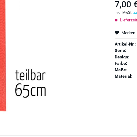
7,00 
inkl. MwSt.
zz
Lieferzei
Merken
Artikel-Nr.:
Serie:
Design:
Farbe:
Maße:
Material: