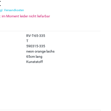
€
gl. Versandkosten
t: im Moment leider nicht liefarbar
RV-T-65-335
T
590315-335
neon orange lachs
65cm lang
Kunststoff