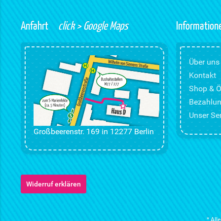
Anfahrt
click > Google Maps
Information
Über uns
Kontakt
Shop & Ö
Bezahlun
Unser Ser
Großbeerenstr. 169 in 12277 Berlin
Widerruf erklären
* All