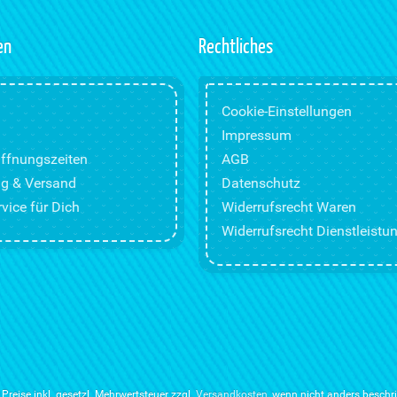
en
Rechtliches
Cookie-Einstellungen
Impressum
ffnungszeiten
AGB
g & Versand
Datenschutz
vice für Dich
Widerrufsrecht Waren
Widerrufsrecht Dienstleistu
e Preise inkl. gesetzl. Mehrwertsteuer zzgl.
Versandkosten
, wenn nicht anders beschr