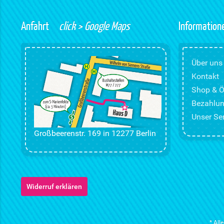
Anfahrt
click > Google Maps
Information
Über uns
Kontakt
Shop & Ö
Bezahlun
Unser Ser
Großbeerenstr. 169 in 12277 Berlin
Widerruf erklären
* All