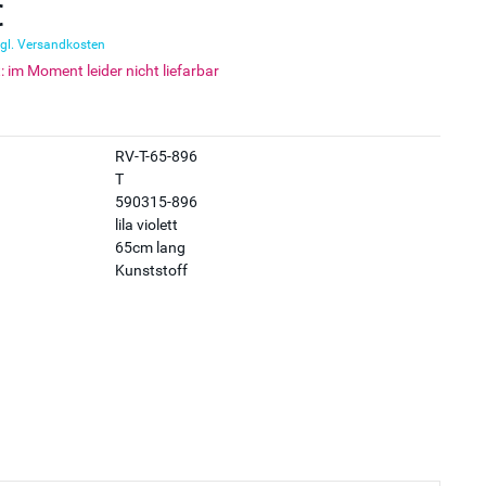
€
gl. Versandkosten
t: im Moment leider nicht liefarbar
RV-T-65-896
T
590315-896
lila violett
65cm lang
Kunststoff