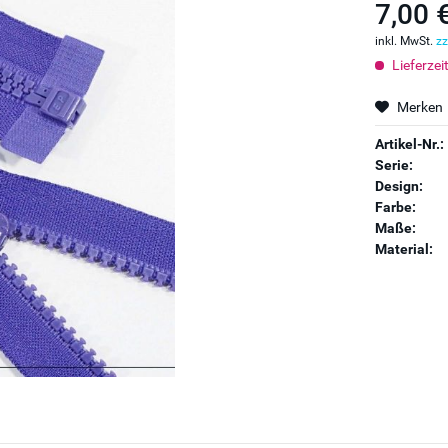
7,00 
inkl. MwSt.
zz
Lieferzei
Merken
Artikel-Nr.:
Serie:
Design:
Farbe:
Maße:
Material: