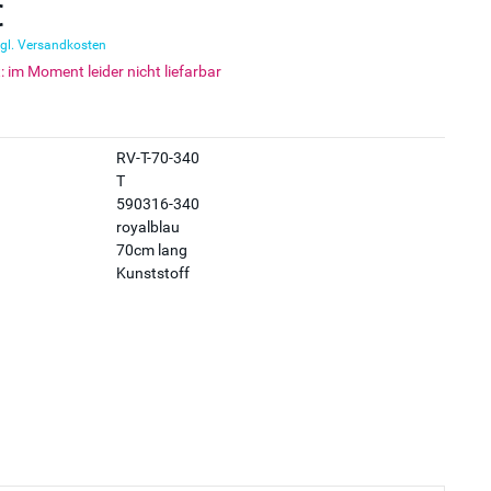
€
gl. Versandkosten
t: im Moment leider nicht liefarbar
RV-T-70-340
T
590316-340
royalblau
70cm lang
Kunststoff