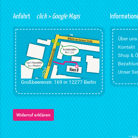
Anfahrt
click > Google Maps
Information
Über uns
Kontakt
Shop & Ö
Bezahlun
Unser Ser
Großbeerenstr. 169 in 12277 Berlin
Widerruf erklären
* All