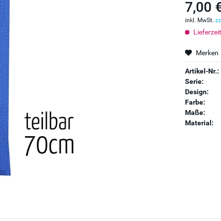
7,00 
inkl. MwSt.
zz
Lieferzei
Merken
Artikel-Nr.:
Serie:
Design:
Farbe:
Maße:
Material: