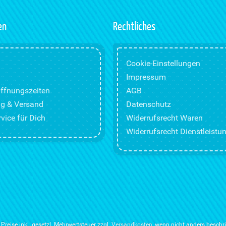
en
Rechtliches
Cookie-Einstellungen
Impressum
ffnungszeiten
AGB
g & Versand
Datenschutz
vice für Dich
Widerrufsrecht Waren
Widerrufsrecht Dienstleistu
e Preise inkl. gesetzl. Mehrwertsteuer zzgl.
Versandkosten
, wenn nicht anders beschr