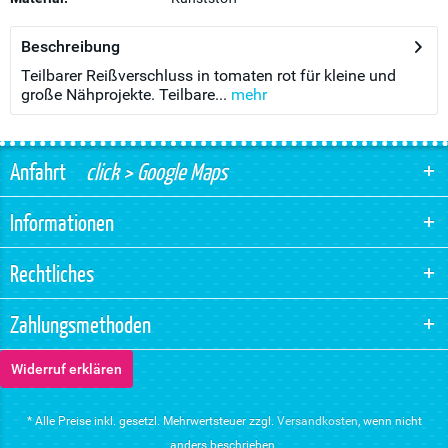
Beschreibung
Teilbarer Reißverschluss in tomaten rot für kleine und
große Nähprojekte. Teilbare...
mehr
Anfahrt
click > Google Maps
Informationen
Rechtliches
Zahlungsmethoden
Widerruf erklären
* Alle Preise inkl. gesetzl. Mehrwertsteuer zzgl.
Versandkosten
, wenn nicht
anders beschrieben.