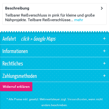
Beschreibung
Teilbarer Reißverschluss in pink für kleine und große
Nähprojekte. Teilbare Reißverschlüsse...
mehr
Anfahrt
click > Google Maps
Informationen
Rechtliches
Zahlungsmethoden
Widerruf erklären
* Alle Preise inkl. gesetzl. Mehrwertsteuer zzgl.
Versandkosten
, wenn nicht
anders beschrieben.