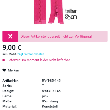
Dieser Artikel steht derzeit nicht zur Verfügung!
9,00 €
inkl. MwSt.
zzgl. Versandkosten
Lieferzeit: im Moment leider nicht liefarbar
Merken
Artikel-Nr.:
RV-T-85-145
Serie:
T
Design:
590319-145
Farbe:
pink
Maße:
85cm lang
Material:
Kunststoff