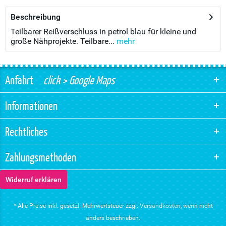
Beschreibung
Teilbarer Reißverschluss in petrol blau für kleine und
große Nähprojekte. Teilbare...
mehr
Anfahrt
click > Google Maps
Informationen
Rechtliches
Zahlungsmethoden
Widerruf erklären
* Alle Preise inkl. gesetzl. Mehrwertsteuer zzgl.
Versandkosten
, wenn nicht
anders beschrieben.