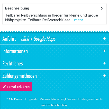
Beschreibung
Teilbarer Reißverschluss in flieder für kleine und große
Nähprojekte. Teilbare Reißverschlüsse...
mehr
Anfahrt
click > Google Maps
Informationen
Rechtliches
Zahlungsmethoden
Widerruf erklären
* Alle Preise inkl. gesetzl. Mehrwertsteuer zzgl.
Versandkosten
, wenn nicht
anders beschrieben.