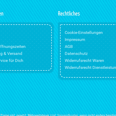
en
Rechtliches
Cookie-Einstellungen
Impressum
ffnungszeiten
AGB
g & Versand
Datenschutz
vice für Dich
Widerrufsrecht Waren
Widerrufsrecht Dienstleistu
e Preise inkl. gesetzl. Mehrwertsteuer zzgl.
Versandkosten
, wenn nicht anders beschr