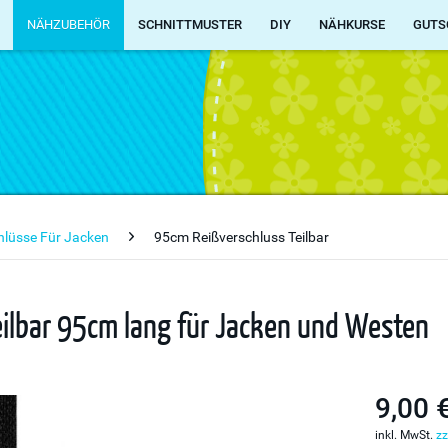
NÄHZUBEHÖR
SCHNITTMUSTER
DIY
NÄHKURSE
GUTS
chlüsse Für Jacken
95cm Reißverschluss Teilbar
eilbar 95cm lang für Jacken und Westen
9,00 
inkl. MwSt.
zz