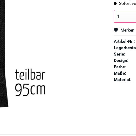
Sofort ve
Merken
Artikel-Nr.:
Lagerbesta
Serie:
Design:
Farbe:
Maße:
Material: