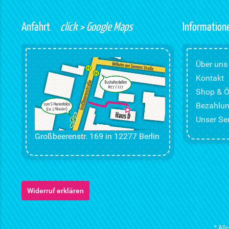
Anfahrt
click > Google Maps
Information
Über uns
Kontakt
Shop & Ö
Bezahlun
Unser Ser
Großbeerenstr. 169 in 12277 Berlin
Widerruf erklären
* All