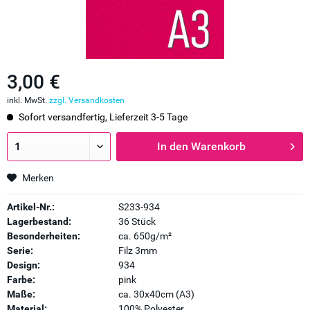
3,00 €
inkl. MwSt.
zzgl. Versandkosten
Sofort versandfertig, Lieferzeit 3-5 Tage
In den
Warenkorb
Merken
Artikel-Nr.:
S233-934
Lagerbestand:
36 Stück
Besonderheiten:
ca. 650g/m²
Serie:
Filz 3mm
Design:
934
Farbe:
pink
Maße:
ca. 30x40cm (A3)
Material:
100% Polyester