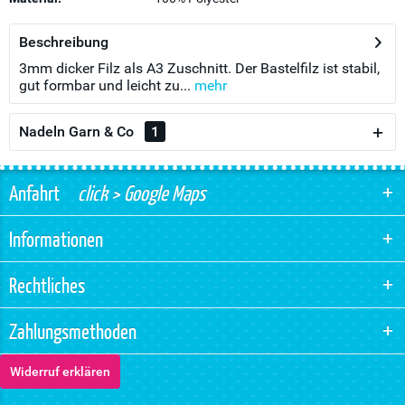
Beschreibung
3mm dicker Filz als A3 Zuschnitt. Der Bastelfilz ist stabil,
gut formbar und leicht zu...
mehr
Nadeln Garn & Co
1
Anfahrt
click > Google Maps
Informationen
Rechtliches
Zahlungsmethoden
Widerruf erklären