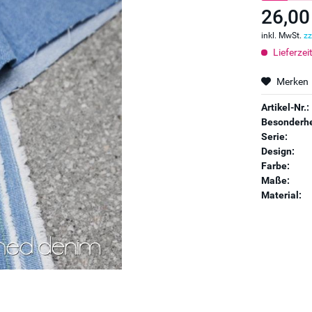
26,00
inkl. MwSt.
zz
Lieferzei
Merken
Artikel-Nr.:
Besonderhe
Serie:
Design:
Farbe:
Maße:
Material: