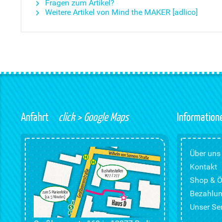
Fragen zum Artikel?
Weitere Artikel von Mind the MAKER [adlico]
Anfahrt
click > Google Maps
Information
Über uns
Kontakt
Shop & Ö
Bezahlun
Unser Ser