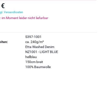
 €
gl. Versandkosten
t: im Moment leider nicht liefarbar
S397-1001
iten:
ca. 240g/m²
Etta Washed Denim
NZ1001 - LIGHT BLUE
hellblau
150cm breit
100% Baumwolle