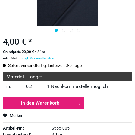
4,00 € *
Grundpreis 20,00 € * / 1m
inkl. MwSt.
zzgl. Versandkosten
Sofort versandfertig, Lieferzeit 3-5 Tage
Material - Länge:
1 Nachkommastelle möglich
m:
In den
Warenkorb
Merken
Artikel-Nr.:
S555-005
Lagerbestand:
8.1 m