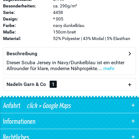
Besonderheiten:
ca. 290g/m²
Serie:
4458
Design:
* 005
Farbe:
navy dunkelblau
Maße:
150cm breit
Material:
52% Polyester | 43% Modal | 5% Elasthan
Beschreibung
Dieser Scuba Jersey in Navy/Dunkelblau ist ein echter
Allrounder für klare, moderne Nähprojekte....
mehr
Nadeln Garn & Co
1
Anfahrt
click > Google Maps
Informationen
Rechtliches