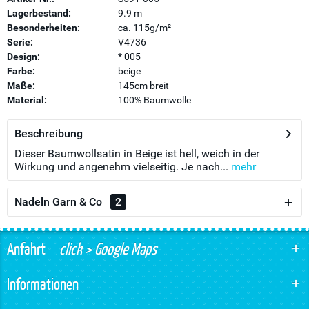
Lagerbestand:
9.9 m
Besonderheiten:
ca. 115g/m²
Serie:
V4736
Design:
* 005
Farbe:
beige
Maße:
145cm breit
Material:
100% Baumwolle
Beschreibung
Dieser Baumwollsatin in Beige ist hell, weich in der
Wirkung und angenehm vielseitig. Je nach...
mehr
Nadeln Garn & Co
2
Anfahrt
click > Google Maps
Informationen