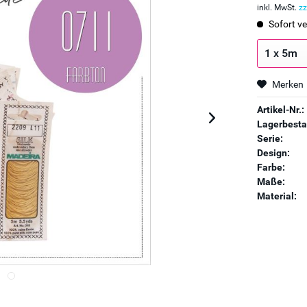
inkl. MwSt.
zz
Sofort ve
Merken
Artikel-Nr.:
Lagerbesta
Serie:
Design:
Farbe:
Maße:
Material: