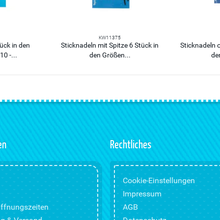
KW11375
ück in den
Sticknadeln mit Spitze 6 Stück in
Sticknadeln o
0 -...
den Größen...
de
en
Rechtliches
Cookie-Einstellungen
Impressum
ffnungszeiten
AGB