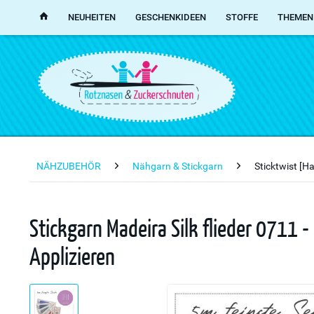
NEUHEITEN
GESCHENKIDEEN
STOFFE
THEMEN
NÄHZUBEHÖR
Nähgarn & Stickgarn
Sticktwist [H
Stickgarn Madeira Silk flieder 0711 -
Applizieren