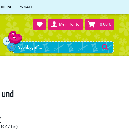
CHEINE
% SALE
Mein Konto
0,00 €
n und
€
,40 € / 1 m)