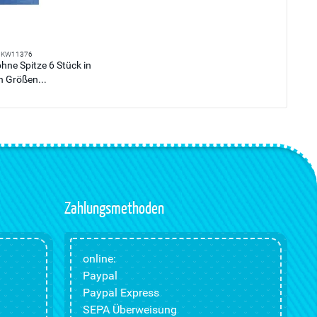
KW11376
hne Spitze 6 Stück in
n Größen...
Zahlungsmethoden
online:
Paypal
Paypal Express
SEPA Überweisung