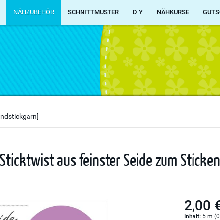
NÄHZUBEHÖR
SCHNITTMUSTER
DIY
NÄHKURSE
GUTS
andstickgarn]
 Sticktwist aus feinster Seide zum Sticke
2,00 
Inhalt:
5 m (0