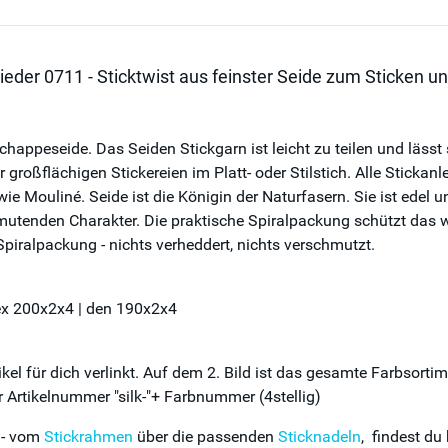
ieder 0711 - Sticktwist aus feinster Seide zum Sticken un
happeseide. Das Seiden Stickgarn ist leicht zu teilen und lässt s
r großflächigen Stickereien im Platt- oder Stilstich. Alle Stick
 wie Mouliné. Seide ist die Königin der Naturfasern. Sie ist edel 
mutenden Charakter. Die praktische Spiralpackung schützt das w
Spiralpackung - nichts verheddert, nichts verschmutzt.
tex 200x2x4 | den 190x2x4
el für dich verlinkt. Auf dem 2. Bild ist das gesamte Farbsorti
 Artikelnummer "silk-"+ Farbnummer (4stellig)
 - vom
Stickrahmen
über die passenden
Sticknadeln
, findest du