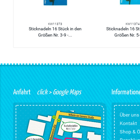
KW11373
KW11374
Sticknadeln 16 Stück in den
Sticknadeln 16 St
Größen Nr. 3-9 -...
Größen Nr. 5-1
Anfahrt
click > Google Maps
Information
Über uns
Kontakt
Shop & Ö