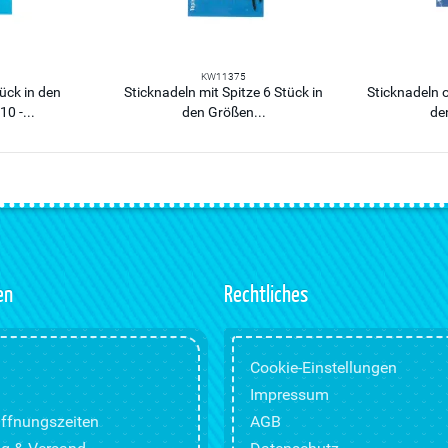
KW11375
ück in den
Sticknadeln mit Spitze 6 Stück in
Sticknadeln o
0 -...
den Größen...
de
en
Rechtliches
Cookie-Einstellungen
Impressum
ffnungszeiten
AGB