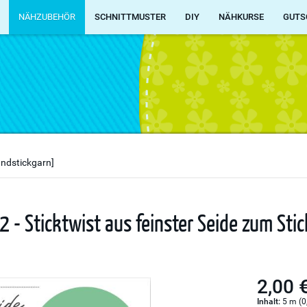
NÄHZUBEHÖR
SCHNITTMUSTER
DIY
NÄHKURSE
GUTS
andstickgarn]
2 - Sticktwist aus feinster Seide zum Sti
2,00 
Inhalt:
5 m (0