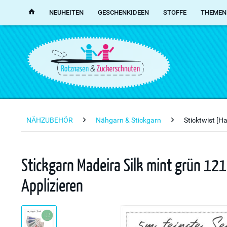
NEUHEITEN
GESCHENKIDEEN
STOFFE
THEMEN
NÄHZUBEHÖR
Nähgarn & Stickgarn
Sticktwist [H
Stickgarn Madeira Silk mint grün 121
Applizieren