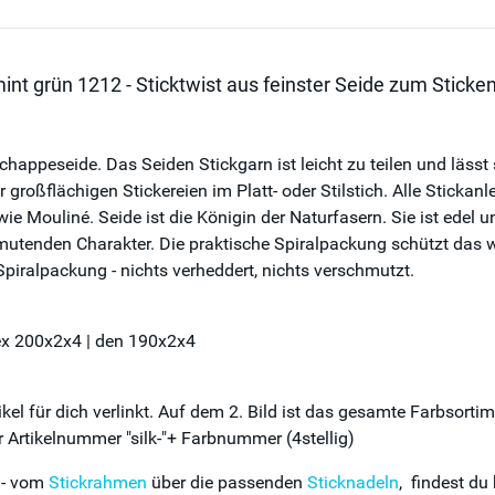
nt grün 1212 - Sticktwist aus feinster Seide zum Sticken
happeseide. Das Seiden Stickgarn ist leicht zu teilen und lässt s
r großflächigen Stickereien im Platt- oder Stilstich. Alle Stick
 wie Mouliné. Seide ist die Königin der Naturfasern. Sie ist edel 
mutenden Charakter. Die praktische Spiralpackung schützt das w
Spiralpackung - nichts verheddert, nichts verschmutzt.
tex 200x2x4 | den 190x2x4
el für dich verlinkt. Auf dem 2. Bild ist das gesamte Farbsorti
 Artikelnummer "silk-"+ Farbnummer (4stellig)
 - vom
Stickrahmen
über die passenden
Sticknadeln
, findest du