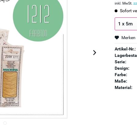
inkl. MwSt.
zz
Sofort ve
Merken
Artikel-Nr.:
Lagerbesta
Serie:
Design:
Farbe:
Maße:
Material: