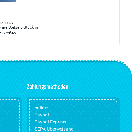
KW11376
hne Spitze 6 Stück in
n Größen...
Zahlungsmethoden
online:
Paypal
Paypal Express
SEPA Überweisung