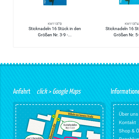
KW11373
KW11374
Sticknadeln 16 Stück in den
Sticknadeln 16 St
Größen Nr. 3-9 -...
Größen Nr. 5-1
Anfahrt
click > Google Maps
Information
Über uns
Kontakt
Shop & Ö