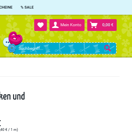
CHEINE
% SALE
Mein Konto
0,00 €
cken und
€
,40 € / 1 m)