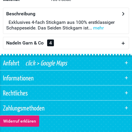
Beschreibung
Exklusives 4-fach Stickgarn aus 100% erstklassiger
Schappeseide. Das Seiden Stickgarn ist...
mehr
Nadeln Garn & Co
4
Anfahrt
click > Google Maps
Informationen
Rechtliches
Zahlungsmethoden
Widerruf erklären