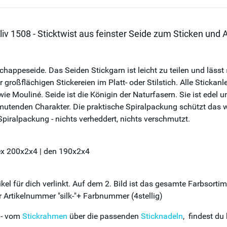
iv 1508 - Sticktwist aus feinster Seide zum Sticken und A
happeseide. Das Seiden Stickgarn ist leicht zu teilen und lässt s
r großflächigen Stickereien im Platt- oder Stilstich. Alle Stick
 wie Mouliné. Seide ist die Königin der Naturfasern. Sie ist edel 
mutenden Charakter. Die praktische Spiralpackung schützt das w
Spiralpackung - nichts verheddert, nichts verschmutzt.
tex 200x2x4 | den 190x2x4
el für dich verlinkt. Auf dem 2. Bild ist das gesamte Farbsorti
 Artikelnummer "silk-"+ Farbnummer (4stellig)
 - vom
Stickrahmen
über die passenden
Sticknadeln
, findest du