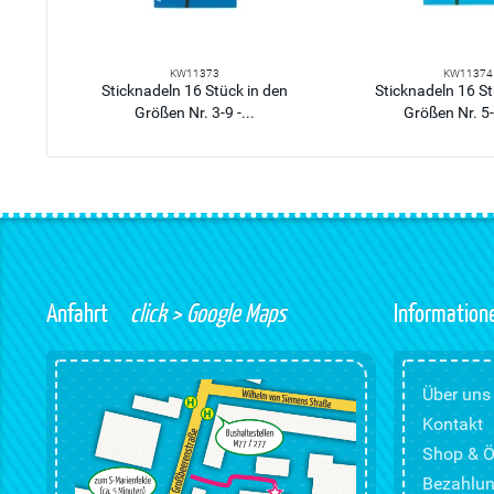
KW11373
KW11374
Sticknadeln 16 Stück in den
Sticknadeln 16 St
Größen Nr. 3-9 -...
Größen Nr. 5-1
Anfahrt
click > Google Maps
Information
Über uns
Kontakt
Shop & Ö
Bezahlun