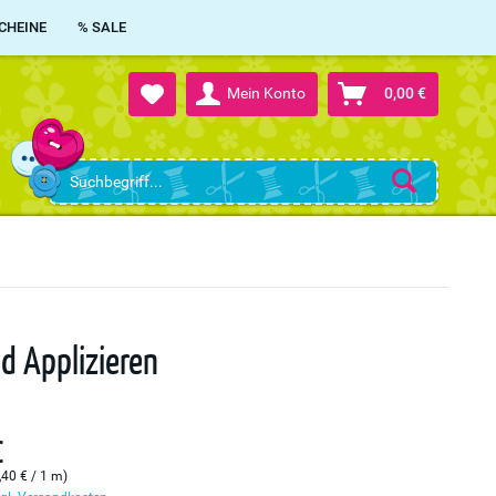
CHEINE
% SALE
Mein Konto
0,00 €
nd Applizieren
€
,40 € / 1 m)