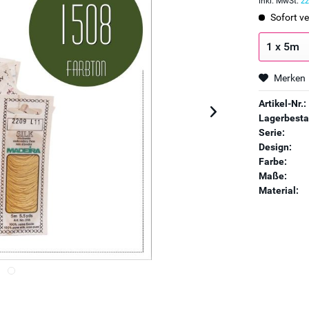
inkl. MwSt.
zz
Sofort ve
Merken
Artikel-Nr.:
Lagerbesta
Serie:
Design:
Farbe:
Maße:
Material: