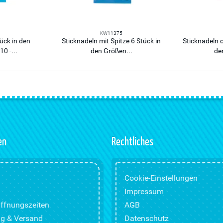
KW11375
ück in den
Sticknadeln mit Spitze 6 Stück in
Sticknadeln o
0 -...
den Größen...
de
en
Rechtliches
Cookie-Einstellungen
Impressum
ffnungszeiten
AGB
g & Versand
Datenschutz