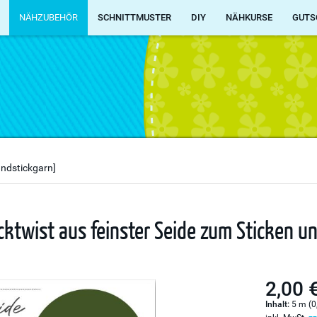
NÄHZUBEHÖR
SCHNITTMUSTER
DIY
NÄHKURSE
GUTS
andstickgarn]
icktwist aus feinster Seide zum Sticken u
2,00 
Inhalt:
5 m (0