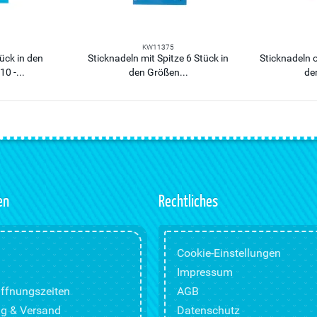
KW11375
ück in den
Sticknadeln mit Spitze 6 Stück in
Sticknadeln o
0 -...
den Größen...
de
en
Rechtliches
Cookie-Einstellungen
Impressum
ffnungszeiten
AGB
g & Versand
Datenschutz