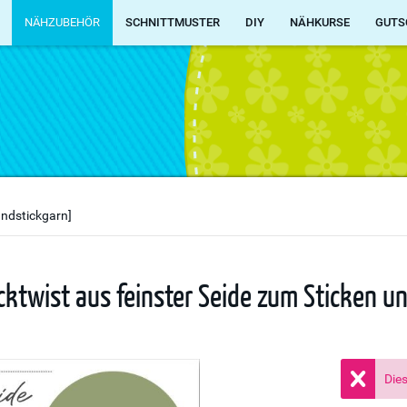
NÄHZUBEHÖR
SCHNITTMUSTER
DIY
NÄHKURSE
GUTS
andstickgarn]
icktwist aus feinster Seide zum Sticken u
Dies