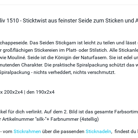
iv 1510 - Sticktwist aus feinster Seide zum Sticken und A
happeseide. Das Seiden Stickgarn ist leicht zu teilen und lässt s
r großflächigen Stickereien im Platt- oder Stilstich. Alle Stick
 wie Mouliné. Seide ist die Königin der Naturfasern. Sie ist edel 
mutenden Charakter. Die praktische Spiralpackung schützt das w
Spiralpackung - nichts verheddert, nichts verschmutzt.
tex 200x2x4 | den 190x2x4
el für dich verlinkt. Auf dem 2. Bild ist das gesamte Farbsorti
 Artikelnummer "silk-"+ Farbnummer (4stellig)
 - vom
Stickrahmen
über die passenden
Sticknadeln
, findest du