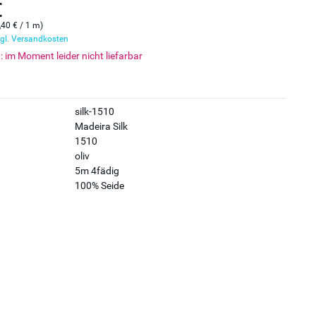
€
,40 € / 1 m)
gl. Versandkosten
t: im Moment leider nicht liefarbar
silk-1510
Madeira Silk
1510
oliv
5m 4fädig
100% Seide