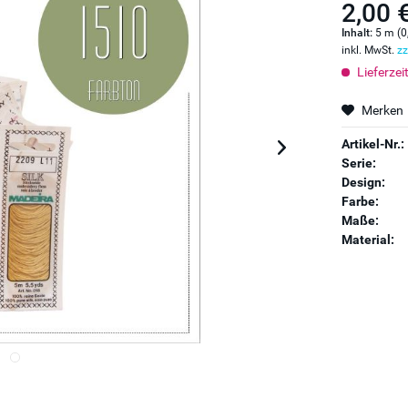
2,00 
Inhalt:
5 m (0
inkl. MwSt.
zz
Lieferzei
Merken
Artikel-Nr.:
Serie:
Design:
Farbe:
Maße:
Material: