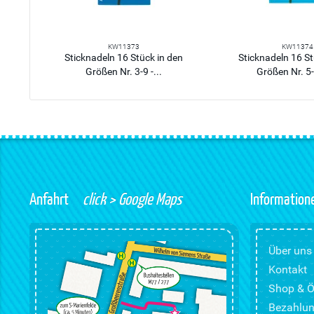
KW11373
KW11374
Sticknadeln 16 Stück in den
Sticknadeln 16 St
Größen Nr. 3-9 -...
Größen Nr. 5-1
Anfahrt
click > Google Maps
Information
Über uns
Kontakt
Shop & Ö
Bezahlun