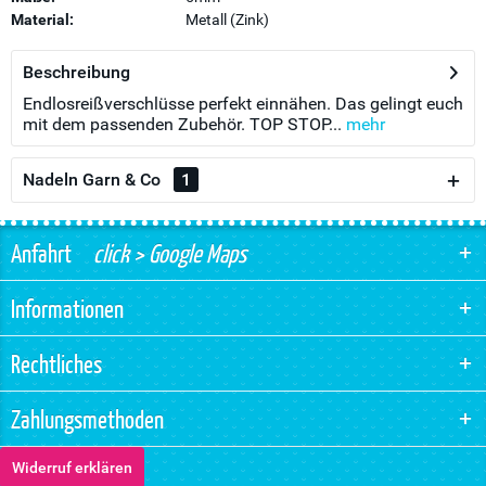
Material:
Metall (Zink)
Beschreibung
Endlosreißverschlüsse perfekt einnähen. Das gelingt euch
mit dem passenden Zubehör. TOP STOP...
mehr
Nadeln Garn & Co
1
Anfahrt
click > Google Maps
Informationen
Rechtliches
Zahlungsmethoden
Widerruf erklären