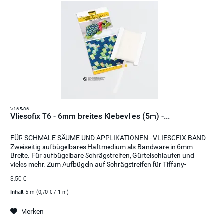
V165-06
Vliesofix T6 - 6mm breites Klebevlies (5m) -...
FÜR SCHMALE SÄUME UND APPLIKATIONEN - VLIESOFIX BAND
Zweiseitig aufbügelbares Haftmedium als Bandware in 6mm
Breite. Für aufbügelbare Schrägstreifen, Gürtelschlaufen und
vieles mehr. Zum Aufbügeln auf Schrägstreifen für Tiffany-
Technik,...
3,50 €
Inhalt
5 m
(0,70 € / 1 m)
Merken