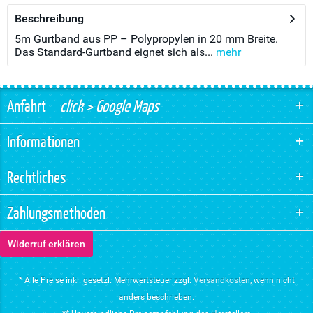
Beschreibung
5m Gurtband aus PP – Polypropylen in 20 mm Breite.
Das Standard-Gurtband eignet sich als...
mehr
Anfahrt
click > Google Maps
Informationen
Rechtliches
Zahlungsmethoden
Widerruf erklären
* Alle Preise inkl. gesetzl. Mehrwertsteuer zzgl.
Versandkosten
, wenn nicht
anders beschrieben.