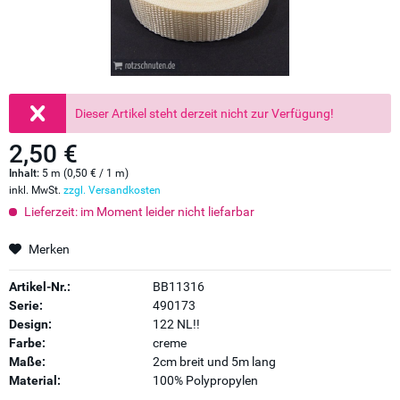
Dieser Artikel steht derzeit nicht zur Verfügung!
2,50 €
Inhalt:
5 m (0,50 € / 1 m)
inkl. MwSt.
zzgl. Versandkosten
Lieferzeit: im Moment leider nicht liefarbar
Merken
Artikel-Nr.:
BB11316
Serie:
490173
Design:
122 NL!!
Farbe:
creme
Maße:
2cm breit und 5m lang
Material:
100% Polypropylen