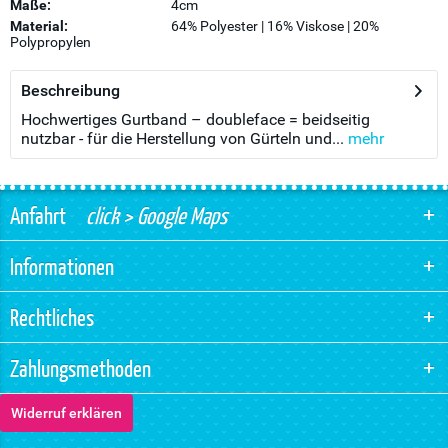
Maße:
4cm
Material:
64% Polyester | 16% Viskose | 20%
Polypropylen
Beschreibung
Hochwertiges Gurtband – doubleface = beidseitig
nutzbar - für die Herstellung von Gürteln und...
mehr
Anfahrt
click > Google Maps
Informationen
Rechtliches
Zahlungsmethoden
Widerruf erklären