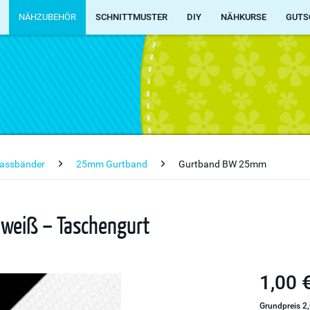
NÄHZUBEHÖR
SCHNITTMUSTER
DIY
NÄHKURSE
GUTS
fassbänder
25mm Gurtband
Gurtband BW 25mm
 weiß – Taschengurt
1,00 €
Grundpreis 2,