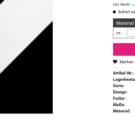
inkl. MwSt.
zz
Sofort ve
Material
m:
Merken
Artikel-Nr.:
Lagerbesta
Serie:
Design:
Farbe:
Maße:
Material: