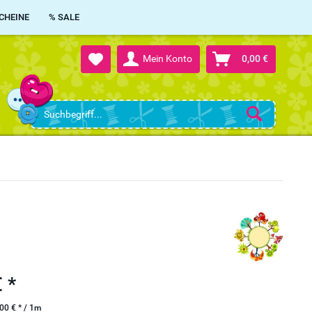
CHEINE
% SALE
Mein Konto
0,00 €
 *
00 € * / 1m