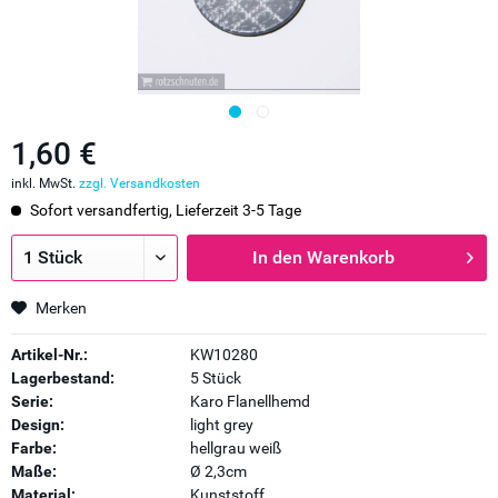
1,60 €
inkl. MwSt.
zzgl. Versandkosten
Sofort versandfertig, Lieferzeit 3-5 Tage
In den
Warenkorb
Merken
Artikel-Nr.:
KW10280
Lagerbestand:
5 Stück
Serie:
Karo Flanellhemd
Design:
light grey
Farbe:
hellgrau weiß
Maße:
Ø 2,3cm
Material:
Kunststoff