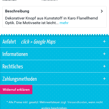
Beschreibung
Dekorativer Knopf aus Kunststoff in Karo Flanellhemd
Optik. Die Motivseite ist leicht...
mehr
Anfahrt
click > Google Maps
Informationen
Rechtliches
Zahlungsmethoden
Widerruf erklären
* Alle Preise inkl. gesetzl. Mehrwertsteuer zzgl.
Versandkosten
, wenn nicht
anders beschrieben.