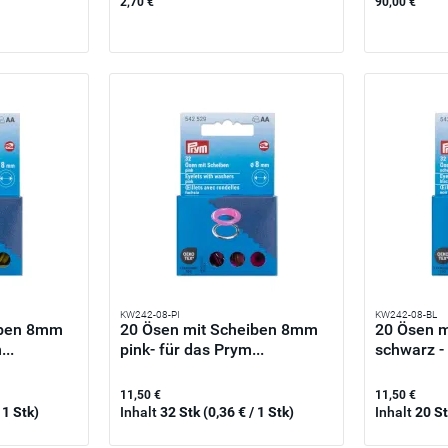
2,70 €
90,00 €
KW242-08-PI
KW242-08-BL
iben 8mm
20 Ösen mit Scheiben 8mm
20 Ösen 
...
pink- für das Prym...
schwarz - 
11,50 €
11,50 €
 1 Stk)
Inhalt
32 Stk
(0,36 € / 1 Stk)
Inhalt
20 S