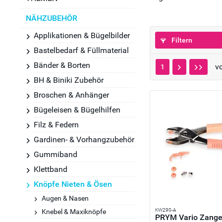
NÄHZUBEHÖR
Applikationen & Bügelbilder
Filtern
Bastelbedarf & Füllmaterial
Bänder & Borten
v
1
BH & Biniki Zubehör
Broschen & Anhänger
Bügeleisen & Bügelhilfen
Filz & Federn
Gardinen- & Vorhangzubehör
Gummiband
Klettband
Knöpfe Nieten & Ösen
Augen & Nasen
KW290-A
Knebel & Maxiknöpfe
PRYM Vario Zange 