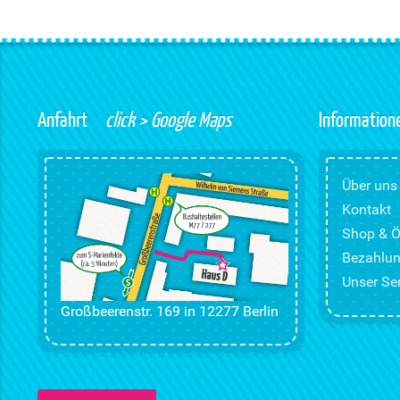
Anfahrt
click > Google Maps
Information
Über uns
Kontakt
Shop & Ö
Bezahlun
Unser Ser
Großbeerenstr. 169 in 12277 Berlin