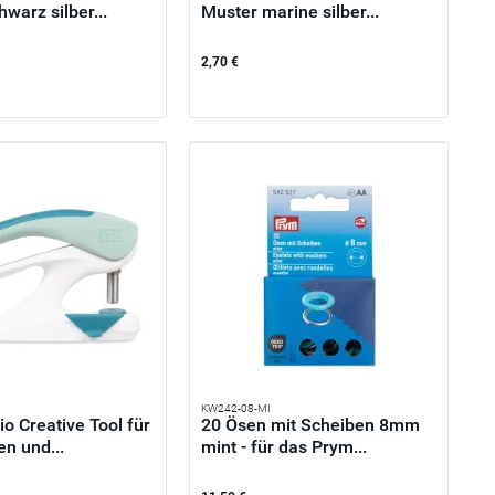
warz silber...
Muster marine silber...
2,70 €
KW242-08-MI
o Creative Tool für
20 Ösen mit Scheiben 8mm
en und...
mint - für das Prym...