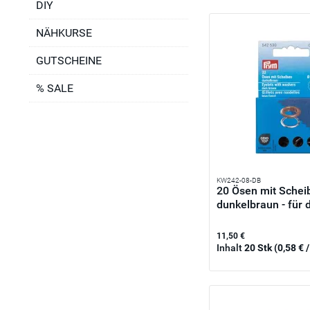
DIY
NÄHKURSE
GUTSCHEINE
% SALE
KW242-08-DB
20 Ösen mit Sche
dunkelbraun - für d
11,50 €
Inhalt
20 Stk
(0,58 € /