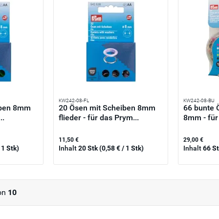
KW242-08-FL
KW242-08-BU
iben 8mm
20 Ösen mit Scheiben 8mm
66 bunte 
..
flieder - für das Prym...
8mm - für
11,50 €
29,00 €
 1 Stk)
Inhalt
20 Stk
(0,58 € / 1 Stk)
Inhalt
66 S
on
10