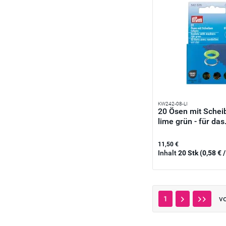
KW242-08-LI
20 Ösen mit Sche
lime grün - für das.
11,50 €
Inhalt
20 Stk
(0,58 € /
v
1