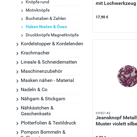
Knöpfe rund
mit Lochwerkzeug
Motivknöpfe
17,90 €
Buchstaben & Zahlen
Haken Nieten & Ösen
Druckknöpfe Magnetknöpfe
Kordelstopper & Kordelenden
Krachmacher
Lineale & Schneidematten
Maschinenzubehör
Masken nähen - Material
Nadeln & Co
Nähgarn & Stickgarn
Nähkästchen &
Geschenksets
KW321-62
Jeansknopf Metall
Plotterfolien & Textildruck
Muster violett silbe
Pompon Bommeln &