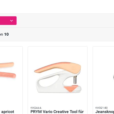
on
10
KW244-A
KW321-80
apricot
PRYM Vario Creative Tool für
Jeansknop