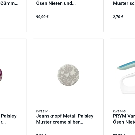
 Ø3mm...
Ösen Nieten und...
Muster sch
90,00 €
2,70 €
KW321-14
KW244-S
 Paisley
Jeansknopf Metall Paisley
PRYM Vari
r...
Muster creme silber...
Ösen Niet