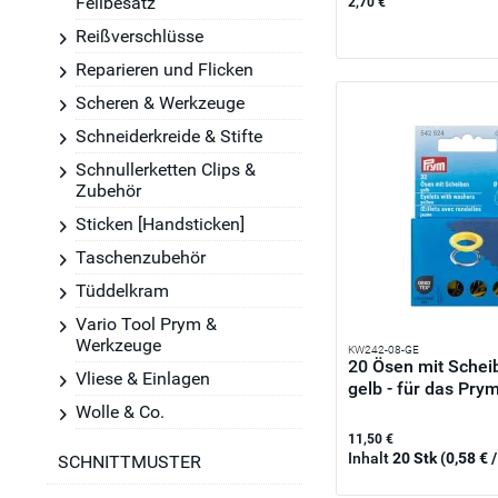
Fellbesatz
2,70 €
Reißverschlüsse
Reparieren und Flicken
Scheren & Werkzeuge
Schneiderkreide & Stifte
Schnullerketten Clips &
Zubehör
Sticken [Handsticken]
Taschenzubehör
Tüddelkram
Vario Tool Prym &
Werkzeuge
KW242-08-GE
20 Ösen mit Sche
Vliese & Einlagen
gelb - für das Prym
Wolle & Co.
11,50 €
Inhalt
20 Stk
(0,58 € /
SCHNITTMUSTER