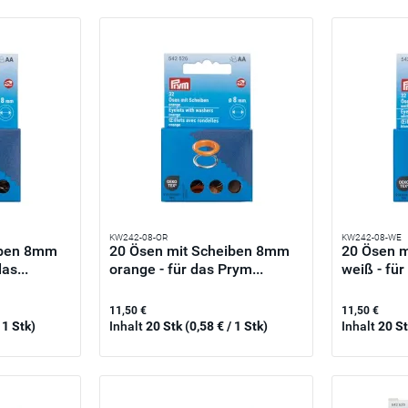
KW242-08-OR
KW242-08-WE
iben 8mm
20 Ösen mit Scheiben 8mm
20 Ösen 
as...
orange - für das Prym...
weiß - für
11,50 €
11,50 €
 1 Stk)
Inhalt
20 Stk
(0,58 € / 1 Stk)
Inhalt
20 S