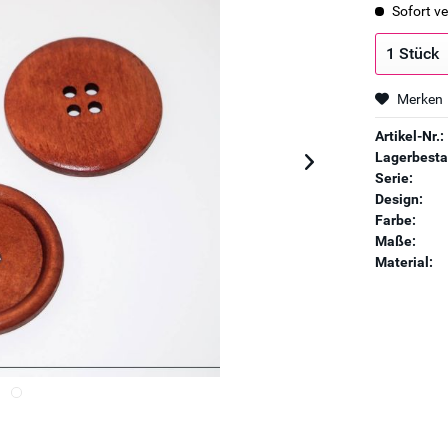
Sofort ve
Merken
Artikel-Nr.:
Lagerbesta
Serie:
Design:
Farbe:
Maße:
Material: