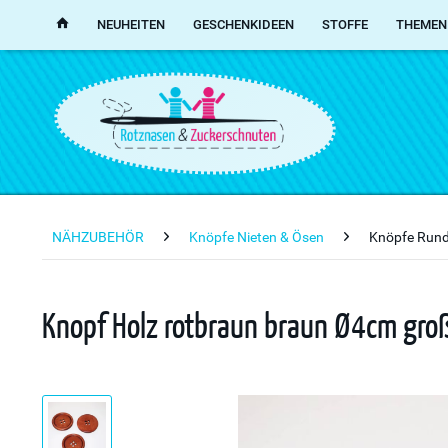
NEUHEITEN
GESCHENKIDEEN
STOFFE
THEMEN
NÄHZUBEHÖR
Knöpfe Nieten & Ösen
Knöpfe Run
Knopf Holz rotbraun braun Ø4cm groß