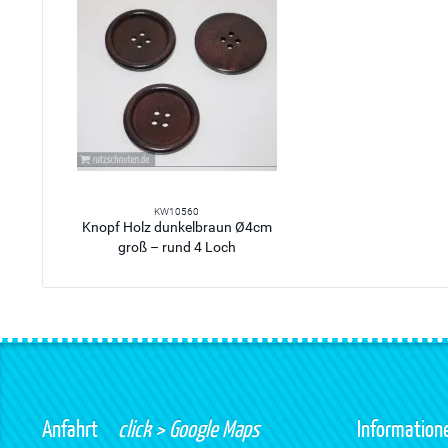
KW10560
Knopf Holz dunkelbraun Ø4cm
groß – rund 4 Loch
Anfahrt
click > Google Maps
Information