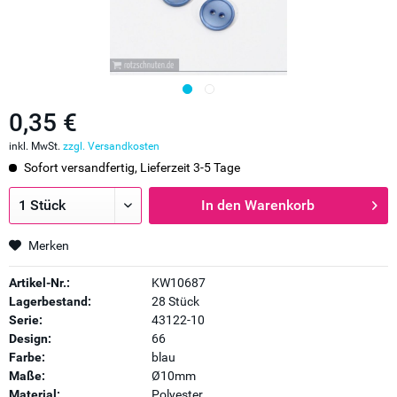
0,35 €
inkl. MwSt.
zzgl. Versandkosten
Sofort versandfertig, Lieferzeit 3-5 Tage
In den
Warenkorb
Merken
Artikel-Nr.:
KW10687
Lagerbestand:
28 Stück
Serie:
43122-10
Design:
66
Farbe:
blau
Maße:
Ø10mm
Material:
Polyester