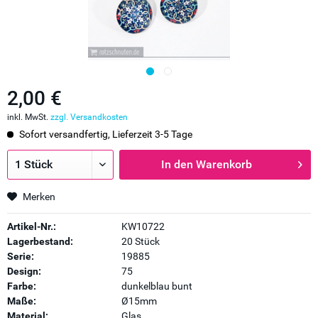
2,00 €
inkl. MwSt.
zzgl. Versandkosten
Sofort versandfertig, Lieferzeit 3-5 Tage
In den
Warenkorb
Merken
Artikel-Nr.:
KW10722
Lagerbestand:
20 Stück
Serie:
19885
Design:
75
Farbe:
dunkelblau bunt
Maße:
Ø15mm
Material:
Glas