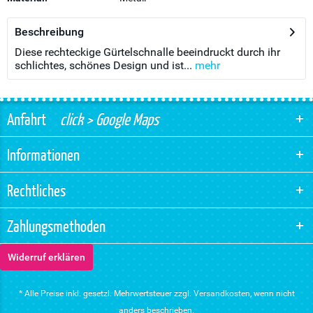
Beschreibung
Diese rechteckige Gürtelschnalle beeindruckt durch ihr
schlichtes, schönes Design und ist...
mehr
Anfahrt
click > Google Maps
Informationen
Rechtliches
Zahlungsmethoden
Widerruf erklären
* Alle Preise inkl. gesetzl. Mehrwertsteuer zzgl.
Versandkosten
, wenn nicht
anders beschrieben.