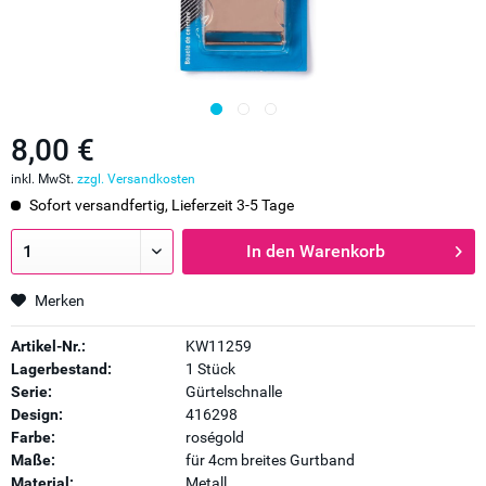
8,00 €
inkl. MwSt.
zzgl. Versandkosten
Sofort versandfertig, Lieferzeit 3-5 Tage
In den
Warenkorb
Merken
Artikel-Nr.:
KW11259
Lagerbestand:
1 Stück
Serie:
Gürtelschnalle
Design:
416298
Farbe:
roségold
Maße:
für 4cm breites Gurtband
Material:
Metall