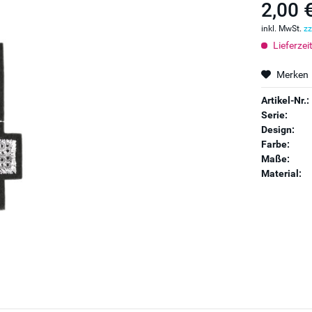
2,00 
inkl. MwSt.
zz
Lieferzei
Merken
Artikel-Nr.:
Serie:
Design:
Farbe:
Maße:
Material: