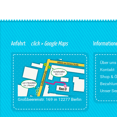
Anfahrt
click > Google Maps
Information
Über uns
Kontakt
Shop & Ö
Bezahlun
Unser Ser
Großbeerenstr. 169 in 12277 Berlin