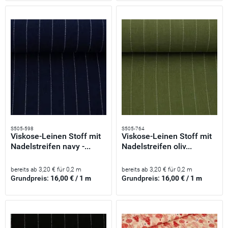
S505-598
S505-764
Viskose-Leinen Stoff mit
Viskose-Leinen Stoff mit
Nadelstreifen navy -...
Nadelstreifen oliv...
bereits ab 3,20 € für 0,2 m
bereits ab 3,20 € für 0,2 m
Grundpreis:
16,00 € / 1 m
Grundpreis:
16,00 € / 1 m