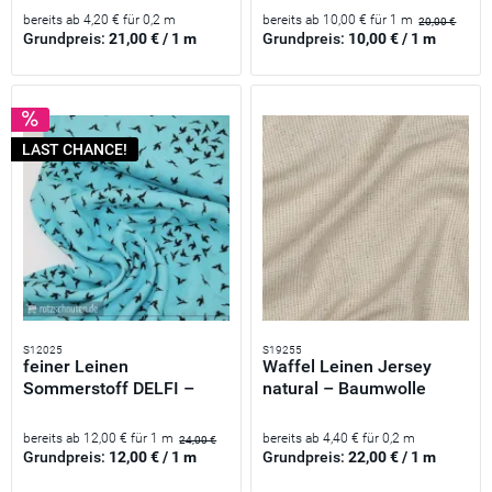
bereits ab 4,20 € für 0,2 m
bereits ab 10,00 € für 1 m
20,00 €
Grundpreis:
21,00 € / 1 m
Grundpreis:
10,00 € / 1 m
LAST CHANCE!
S12025
S19255
feiner Leinen
Waffel Leinen Jersey
Sommerstoff DELFI –
natural – Baumwolle
Schwalben türkis
Leinen...
bereits ab 12,00 € für 1 m
bereits ab 4,40 € für 0,2 m
24,00 €
Grundpreis:
12,00 € / 1 m
Grundpreis:
22,00 € / 1 m