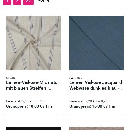
von
4
1
S19360
S490-807
Leinen-Viskose-Mix natur
Leinen Viskose Jacquard
mit blauen Streifen •...
Webware dunkles blau -...
bereits ab 3,60 € für 0,2 m
bereits ab 3,20 € für 0,2 m
Grundpreis:
18,00 € / 1 m
Grundpreis:
16,00 € / 1 m