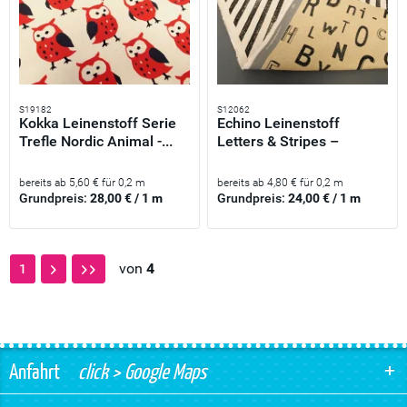
S19182
S12062
Kokka Leinenstoff Serie
Echino Leinenstoff
Trefle Nordic Animal -...
Letters & Stripes –
Kokka...
bereits ab 5,60 € für 0,2 m
bereits ab 4,80 € für 0,2 m
Grundpreis:
28,00 € / 1 m
Grundpreis:
24,00 € / 1 m
von
4
1
Anfahrt
click > Google Maps