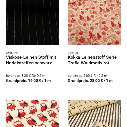
S505-299
S19180
Viskose-Leinen Stoff mit
Kokka Leinenstoff Serie
Nadelstreifen schwarz...
Trefle Waldmotiv rot
beige
bereits ab 3,20 € für 0,2 m
bereits ab 5,60 € für 0,2 m
Grundpreis:
16,00 € / 1 m
Grundpreis:
28,00 € / 1 m