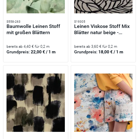
S558-263
S19305
Baumwolle Leinen Stoff
Leinen Viskose Stoff Mix
mit großen Blättern
Blätter natur beige -...
Mint...
bereits ab 4,40 € für 0,2 m
bereits ab 3,60 € für 0,2 m
Grundpreis:
22,00 € / 1 m
Grundpreis:
18,00 € / 1 m