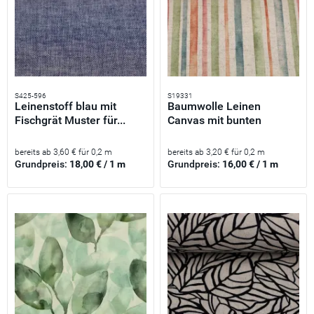
S425-596
S19331
Leinenstoff blau mit
Baumwolle Leinen
Fischgrät Muster für...
Canvas mit bunten
Streifen -...
bereits ab 3,60 € für 0,2 m
bereits ab 3,20 € für 0,2 m
Grundpreis:
18,00 € / 1 m
Grundpreis:
16,00 € / 1 m