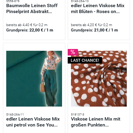
S558-676
SYAS-26A-10
Baumwolle Leinen Stoff
edler Leinen Viskose Mix
Pinselprint Abstrakt...
mit Blüten - Roses on...
bereits ab 4,40 € für 0,2 m
bereits ab 4,20 € für 0,2 m
Grundpreis:
22,00 € / 1 m
Grundpreis:
21,00 € / 1 m
LAST CHANCE!
SYAS-26A-11
S18137-3
edler Leinen Viskose Mix
Viskose Leinen Mix mit
uni petrol von See You...
großen Punkten...