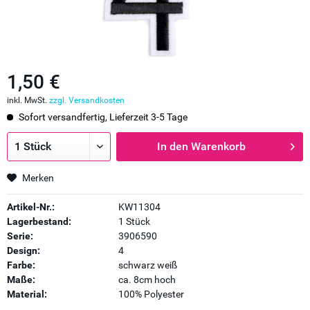
1,50 €
inkl. MwSt.
zzgl. Versandkosten
Sofort versandfertig, Lieferzeit 3-5 Tage
In den
Warenkorb
Merken
Artikel-Nr.:
KW11304
Lagerbestand:
1 Stück
Serie:
3906590
Design:
4
Farbe:
schwarz weiß
Maße:
ca. 8cm hoch
Material:
100% Polyester