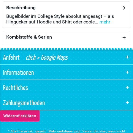
Beschreibung
Bügelbilder im College Style absolut angesagt – als
Hingucker auf Hoodie und Shirt oder coole...
mehr
Kombistoffe & Serien
Anfahrt
click > Google Maps
Informationen
Rechtliches
Zahlungsmethoden
Widerruf erklären
* Alle Preise inkl. gesetzl. Mehrwertsteuer zzgl.
Versandkosten
, wenn nicht