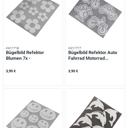
KW11718
KW11717
Bügelbild Refektor
Bügelbild Refektor Auto
Blumen 7x -
Fahrrad Motorrad...
reflektierende...
3,90 €
3,90 €