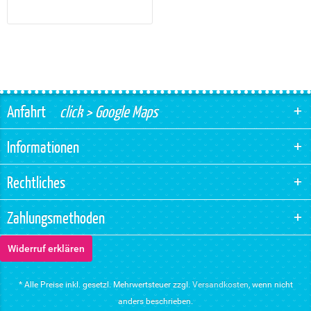
Anfahrt
click > Google Maps
Informationen
Rechtliches
Zahlungsmethoden
Widerruf erklären
* Alle Preise inkl. gesetzl. Mehrwertsteuer zzgl.
Versandkosten
, wenn nicht
anders beschrieben.