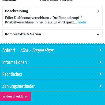
Beschreibung
Edler Dufflecoatverschluss / Dufflecoatknopf /
Knebelverschluss in hellblau. Er wird ganz...
mehr
Kombistoffe & Serien
Anfahrt
click > Google Maps
Informationen
Rechtliches
Zahlungsmethoden
Widerruf erklären