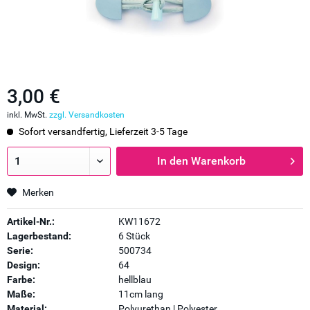
3,00 €
inkl. MwSt.
zzgl. Versandkosten
Sofort versandfertig, Lieferzeit 3-5 Tage
In den
Warenkorb
Merken
Artikel-Nr.:
KW11672
Lagerbestand:
6 Stück
Serie:
500734
Design:
64
Farbe:
hellblau
Maße:
11cm lang
Material:
Polyurethan | Polyester