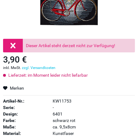
Dieser Artikel steht derzeit nicht zur Verfügung!
3,90 €
inkl. MwSt.
zzgl. Versandkosten
Lieferzeit: im Moment leider nicht liefarbar
Merken
Artikel-Nr.:
KW11753
Serie:
-
Design:
6401
Farbe:
schwarz rot
Maße:
ca. 9,5x8cm
Material:
Kunstfaser