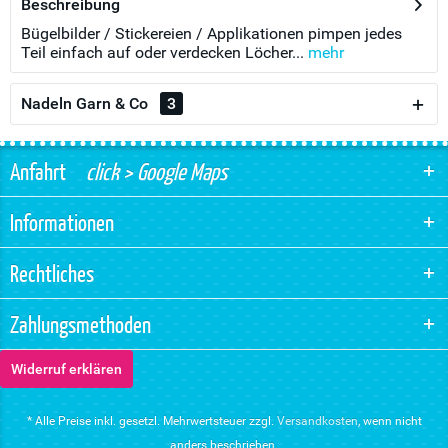
Beschreibung
Bügelbilder / Stickereien / Applikationen pimpen jedes
Teil einfach auf oder verdecken Löcher...
mehr
Nadeln Garn & Co
3
Anfahrt
click > Google Maps
Informationen
Rechtliches
Zahlungsmethoden
Widerruf erklären
* Alle Preise inkl. gesetzl. Mehrwertsteuer zzgl.
Versandkosten
, wenn nicht
anders beschrieben.