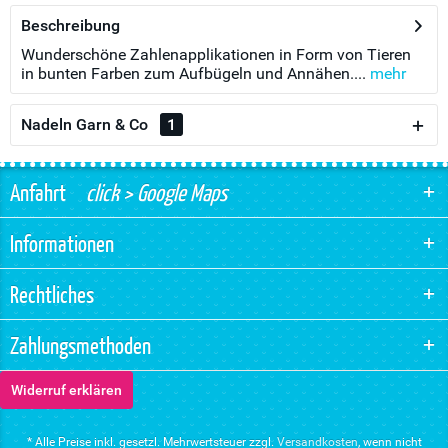
Beschreibung
Wunderschöne Zahlenapplikationen in Form von Tieren
in bunten Farben zum Aufbügeln und Annähen....
mehr
Nadeln Garn & Co
1
Anfahrt
click > Google Maps
Informationen
Rechtliches
Zahlungsmethoden
Widerruf erklären
* Alle Preise inkl. gesetzl. Mehrwertsteuer zzgl.
Versandkosten
, wenn nicht