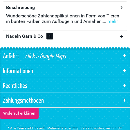
Beschreibung
Wunderschöne Zahlenapplikationen in Form von Tieren
in bunten Farben zum Aufbügeln und Annähen....
mehr
Nadeln Garn & Co
1
Anfahrt
click > Google Maps
Informationen
Rechtliches
Zahlungsmethoden
Widerruf erklären
* Alle Preise inkl. gesetzl. Mehrwertsteuer zzgl.
Versandkosten
, wenn nicht