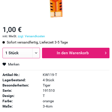
1,00 €
inkl. MwSt.
zzgl. Versandkosten
Sofort versandfertig, Lieferzeit 3-5 Tage
In den
Warenkorb
Merken
Artikel-Nr.:
KW119-T
Lagerbestand:
4 Stück
Besonderheiten:
Tiger
Serie:
191510
Design:
T
Farbe:
orange
Maße:
3-4cm