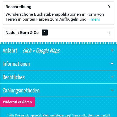
Beschreibung
Wunderschöne Buchstabenapplikationen in Form von
Tieren in bunten Farben zum Aufbügeln und...
mehr
Nadeln Garn & Co
1
Anfahrt
click > Google Maps
Informationen
Rechtliches
Zahlungsmethoden
Widerruf erklären
* Alle Preise inkl. gesetzl. Mehrwertsteuer zzgl.
Versandkosten
, wenn nicht