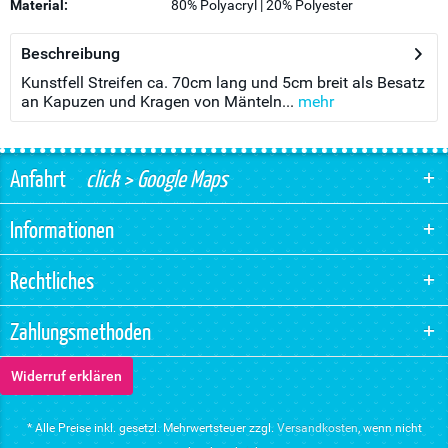
Material:
80% Polyacryl | 20% Polyester
Beschreibung
Kunstfell Streifen ca. 70cm lang und 5cm breit als Besatz
an Kapuzen und Kragen von Mänteln...
mehr
Anfahrt
click > Google Maps
Informationen
Rechtliches
Zahlungsmethoden
Widerruf erklären
* Alle Preise inkl. gesetzl. Mehrwertsteuer zzgl.
Versandkosten
, wenn nicht