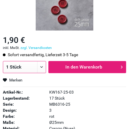
1,90 €
inkl. MwSt.
zzgl. Versandkosten
Sofort versandfertig, Lieferzeit 3-5 Tage
In den
Warenkorb
Merken
Artikel-Nr.:
KW167-25-03
Lagerbestand:
17 Stück
Serie:
MB6316-25
Design:
3
Farbe:
rot
Maße:
Ø25mm
Material:
Corozo (Nuss)