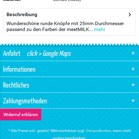
Beschreibung
Wunderschöne runde Knöpfe mit 25mm Durchmesser
passend zu den Farben der meetMILK...
mehr
Anfahrt
click > Google Maps
Informationen
Rechtliches
Zahlungsmethoden
Widerruf erklären
* Alle Preise inkl. gesetzl. Mehrwertsteuer zzgl.
Versandkosten
, wenn nicht
anders beschrieben.