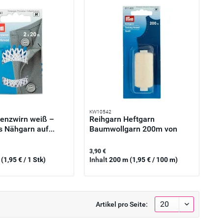
KW10542
enzwirn weiß –
Reihgarn Heftgarn
s Nähgarn auf...
Baumwollgarn 200m von
Prym
3,90 €
k
(1,95 € / 1 Stk)
Inhalt
200 m
(1,95 € / 100 m)
Artikel pro Seite: