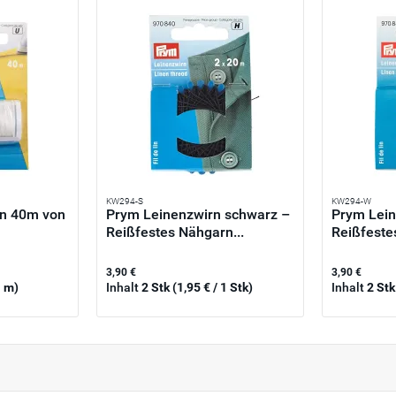
KW294-S
KW294-W
n 40m von
Prym Leinenzwirn schwarz –
Prym Lein
Reißfestes Nähgarn...
Reißfeste
3,90 €
3,90 €
1 m)
Inhalt
2 Stk
(1,95 € / 1 Stk)
Inhalt
2 St