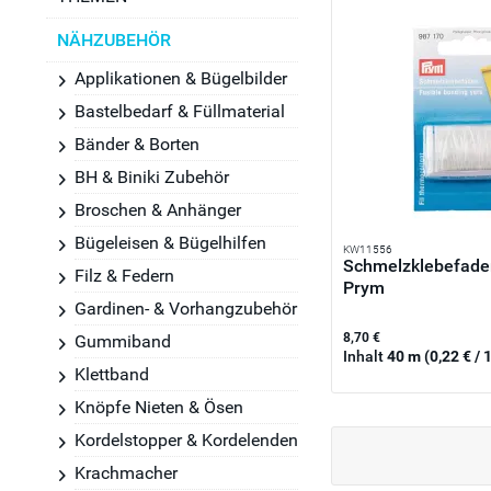
NÄHZUBEHÖR
Applikationen & Bügelbilder
Bastelbedarf & Füllmaterial
Bänder & Borten
BH & Biniki Zubehör
Broschen & Anhänger
Bügeleisen & Bügelhilfen
KW11556
Schmelzklebefade
Filz & Federn
Prym
Gardinen- & Vorhangzubehör
8,70 €
Gummiband
Inhalt
40 m
(0,22 € / 
Klettband
Knöpfe Nieten & Ösen
Kordelstopper & Kordelenden
Krachmacher