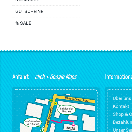
GUTSCHEINE
% SALE
Anfahrt
click > Google Maps
Information
Über uns
Kontakt
Shop & Ö
Bezahlun
Unser Ser