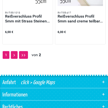
RV-T-55-101S
RV-T-55-417
Reißverschluss Profil
Reißverschluss Profil
5mm mit Strass Steinen...
5mm sand creme teilbar...
6,00 €
6,00 €
von
2
1
Anfahrt
click > Google Maps
Informationen
Rechtliches