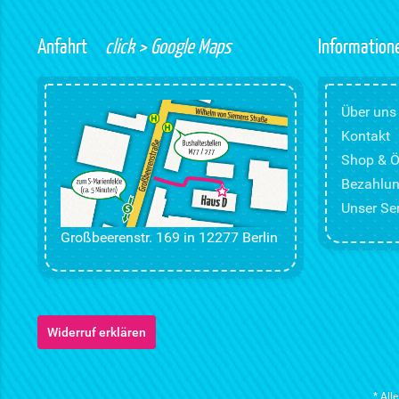
Anfahrt
click > Google Maps
Information
Über uns
Kontakt
Shop & Ö
Bezahlun
Unser Ser
Großbeerenstr. 169 in 12277 Berlin
Widerruf erklären
* All