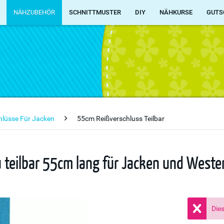
NÄHZUBEHÖR
SCHNITTMUSTER
DIY
NÄHKURSE
GUTS
chlüsse Für Jacken
55cm Reißverschluss Teilbar
u teilbar 55cm lang für Jacken und Weste
Dies