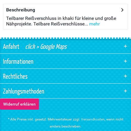
Beschreibung
Teilbarer Reißverschluss in khaki für kleine und große
Nähprojekte. Teilbare Reißverschlüsse...
mehr
Anfahrt
click > Google Maps
Informationen
Rechtliches
Zahlungsmethoden
Widerruf erklären
* Alle Preise inkl. gesetzl. Mehrwertsteuer zzgl.
Versandkosten
, wenn nicht
anders beschrieben.