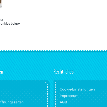
598
dunkles beige -
.
en
Rechtliches
Cookie-Einstellungen
Impressum
ffnungszeiten
AGB