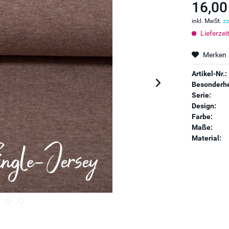
16,00
inkl. MwSt.
zz
Lieferzei
Merken
Artikel-Nr.:
Besonderhe
Serie:
Design:
Farbe:
Maße:
Material: