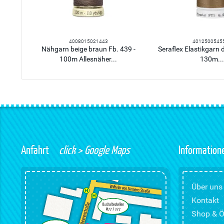
4008015021443
4012500545
Nähgarn beige braun Fb. 439 -
Seraflex Elastikgarn 
100m Allesnäher...
130m..
Anfahrt
click > Google Maps
Information
Über uns
Kontakt
Shop & Ö