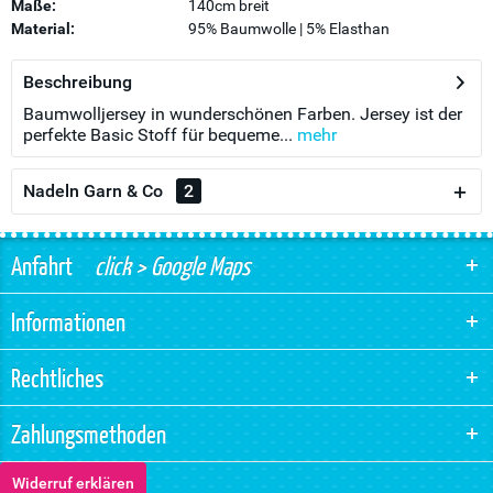
Maße:
140cm breit
Material:
95% Baumwolle | 5% Elasthan
Beschreibung
Baumwolljersey in wunderschönen Farben. Jersey ist der
perfekte Basic Stoff für bequeme...
mehr
Nadeln Garn & Co
2
Anfahrt
click > Google Maps
Informationen
Rechtliches
Zahlungsmethoden
Widerruf erklären