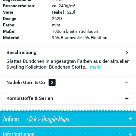
Besonderheiten:
ca. 240g/m²
Serie:
Heike [FS23]
Design:
262D
Farbe:
mint
Maße:
100cm breit im Schlauch
Material:
95% Baumwolle | 5% Elasthan
Beschreibung
Glattes Bündchen in angesagten Farben aus der aktuellen
Swafing Kollektion. Bündchen Stoffe...
mehr
Nadeln Garn & Co
2
Kombistoffe & Serien
Anfahrt
click > Google Maps
Informationen