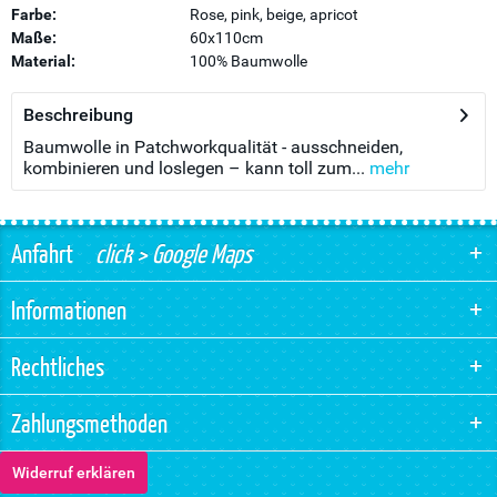
Farbe:
Rose, pink, beige, apricot
Maße:
60x110cm
Material:
100% Baumwolle
Beschreibung
Baumwolle in Patchworkqualität - ausschneiden,
kombinieren und loslegen – kann toll zum...
mehr
Anfahrt
click > Google Maps
Informationen
Rechtliches
Zahlungsmethoden
Widerruf erklären