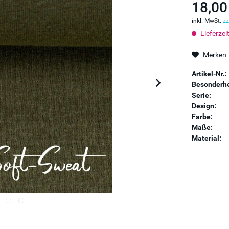
18,00
inkl. MwSt.
zz
Lieferzei
Merken
Artikel-Nr.:
Besonderhe
Serie:
Design:
Farbe:
Maße:
Material: