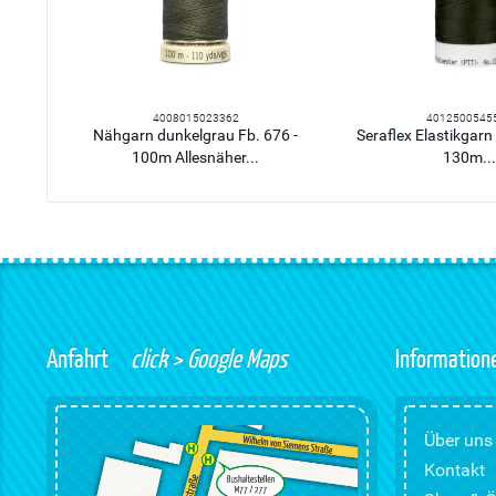
4008015023362
4012500545
Nähgarn dunkelgrau Fb. 676 -
Seraflex Elastikgarn 
100m Allesnäher...
130m..
Anfahrt
click > Google Maps
Information
Über uns
Kontakt