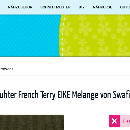
NÄHZUBEHÖR
SCHNITTMUSTER
DIY
NÄHKURSE
GUTS
rsweat
auhter French Terry EIKE Melange von Swaf
Dies