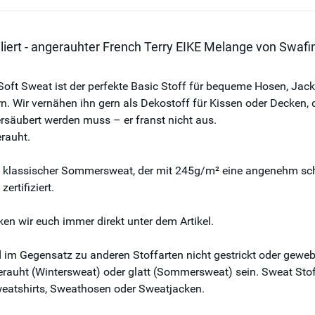
liert - angerauhter French Terry EIKE Melange von Swafi
oft Sweat ist der perfekte Basic Stoff für bequeme Hosen, Jac
. Wir vernähen ihn gern als Dekostoff für Kissen oder Decken, 
ersäubert werden muss – er franst nicht aus.
erauht.
n klassischer Sommersweat, der mit 245g/m² eine angenehm schwer
rtifiziert.
en wir euch immer direkt unter dem Artikel.
m Gegensatz zu anderen Stoffarten nicht gestrickt oder gewebt,
erauht (Wintersweat) oder glatt (Sommersweat) sein. Sweat Stoff 
weatshirts, Sweathosen oder Sweatjacken.