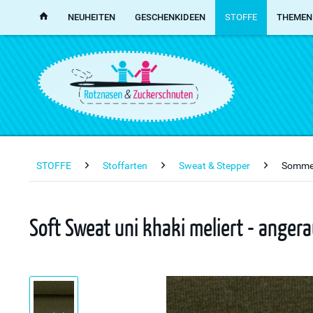
NEUHEITEN
GESCHENKIDEEN
STOFFE
THEMEN
STOFFE
Stoffarten
Sweat & Stepper
Somme
Soft Sweat uni khaki meliert - anger