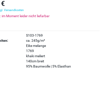
 €
gl. Versandkosten
t: im Moment leider nicht liefarbar
S103-1769
iten:
ca. 245g/m²
Eike melange
1769
khaki meliert
140cm breit
95% Baumwolle | 5% Elasthan