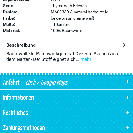
Serie:
Thyme with Friends
Design:
MAS8330-A natural herbal toile
Farbe:
beige braun creme weiß
Maße:
110cm breit
Material:
100% Baumwolle
Beschreibung
Baumwolle in Patchworkqualität Dezente Szenen aus
dem Garten- Der Stoff eignet sich...
mehr
Anfahrt
click > Google Maps
Informationen
Rechtliches
Zahlungsmethoden